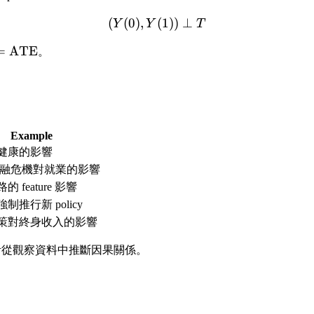
(
(
0
)
,
(
(Y(0), Y(1)) \perp T
1
))
⊥
Y
Y
T
=
ATE
。
Example
健康的影響
 金融危機對就業的影響
 feature 影響
制推行新 policy
策對終身收入的影響
計從觀察資料中推斷因果關係。