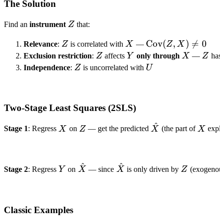
The Solution
Z
Find an
instrument
Z
that:
Z
X
\text{Cov}
Cov
(
,
)

=
0
Relevance
:
Z
is correlated with
X
—
Z
X
(Z, X) \neq
Z
Y
X
Z
Exclusion restriction
:
Z
affects
Y
only through
X
—
Z
has
0
Z
U
Independence
:
Z
is uncorrelated with
U
Two-Stage Least Squares (2SLS)
^
X
Z
\hat{X}
X
Stage 1
: Regress
X
on
Z
— get the predicted
X
(the part of
X
exp
^
^
Y
\hat{X}
\hat{X}
Z
Stage 2
: Regress
Y
on
X
— since
X
is only driven by
Z
(exogenous
Classic Examples