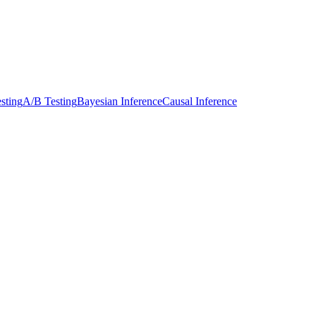
sting
A/B Testing
Bayesian Inference
Causal Inference