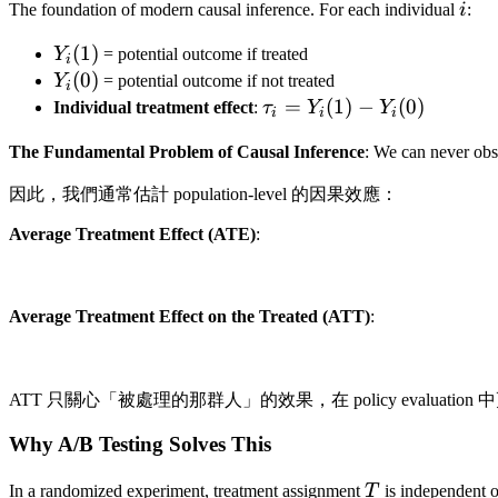
i
The foundation of modern causal inference. For each individual
i
:
Y_i(1)
(
1
)
Y
= potential outcome if treated
i
Y_i(0)
(
0
)
Y
= potential outcome if not treated
i
\tau_i
=
(
1
)
−
(
0
)
Individual treatment effect
:
τ
Y
Y
i
i
i
=
The Fundamental Problem of Causal Inference
: We can never ob
Y_i(1)
-
因此，我們通常估計 population-level 的因果效應：
Y_i(0)
Average Treatment Effect (ATE)
:
Average Treatment Effect on the Treated (ATT)
:
ATT 只關心「被處理的那群人」的效果，在 policy evalu
Why A/B Testing Solves This
T
In a randomized experiment, treatment assignment
T
is independent o