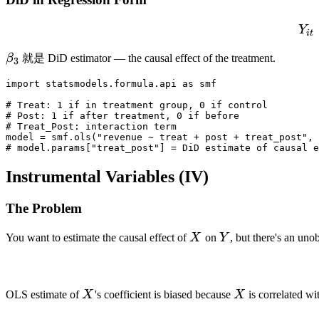
Y
i
t
\beta_3
β
就是 DiD estimator — the causal effect of the treatment.
3
import statsmodels.formula.api as smf

# Treat: 1 if in treatment group, 0 if control

# Post: 1 if after treatment, 0 if before

# Treat_Post: interaction term

model = smf.ols("revenue ~ treat + post + treat_post", 
Instrumental Variables (IV)
The Problem
X
Y
You want to estimate the causal effect of
X
on
Y
, but there's an un
X
X
OLS estimate of
X
's coefficient is biased because
X
is correlated wi