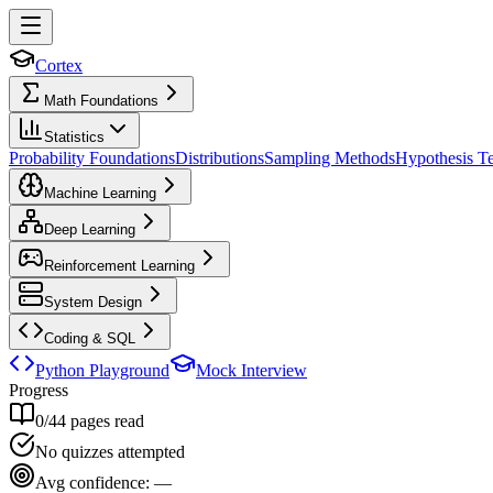
Cortex
Math Foundations
Statistics
Probability Foundations
Distributions
Sampling Methods
Hypothesis Te
Machine Learning
Deep Learning
Reinforcement Learning
System Design
Coding & SQL
Python Playground
Mock Interview
Progress
0
/
44
pages read
No quizzes attempted
Avg confidence:
—