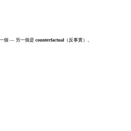
看到其中一個 — 另一個是
counterfactual
（反事實）。
)] = E[Y(1)] - E[Y(0)]
0) \mid T = 1]