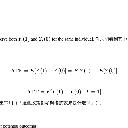
Y_i(1)
(
1
)
Y_i(0)
(
0
)
serve both
Y
and
Y
for the same individual. 你只能
i
i
ATE
=
[
(
1
)
−
(
0
)]
\text{ATE} = E[Y(1) - Y(0
=
[
(
1
)]
−
[
(
0
)]
E
Y
Y
E
Y
E
Y
ATT
=
[
(
1
)
\text{ATT} = E[Y(1) - Y(
−
(
0
)
∣
=
1
]
E
Y
Y
T
ation 中更常用（「這個政策對參與者的效果是什麼？」）。
f potential outcomes: