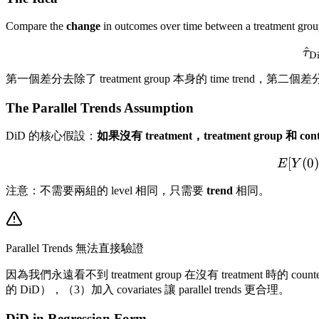
Compare the
change
in outcomes over time between a treatment grou
^
τ
D
第一個差分去除了 treatment group 本身的 time trend，第二
The Parallel Trends Assumption
DiD 的核心假設：
如果沒有 treatment，treatment group 和 con
[
(
0
E
Y
注意：不需要兩組的 level 相同，只需要
trend
相同。
Parallel Trends 無法直接驗證
因為我們永遠看不到 treatment group 在沒有 treatment 時的 counte
的 DiD），（3）加入 covariates 讓 parallel trends 更合理。
DiD in Regression Form