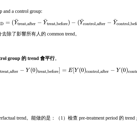
p and a control group:
ˉ
ˉ
ˉ
ˉ
=
(
−
)
\hat{\tau}_{\text{DiD}} =
−
(
−
Y
Y
Y
Y
iD
treat,after
treat,before
control,after
control,bef
個差分去除了影響所有人的 common trend。
trol group 的 trend 會平行
。
)
−
(
0
)
]
=
E[Y(0)_{\text{treat,after}
[
(
0
)
−
(
0
)
Y
E
Y
Y
treat,after
treat,before
control,after
cont
rfactual trend。能做的是：（1）檢查 pre-treatment period 的 t