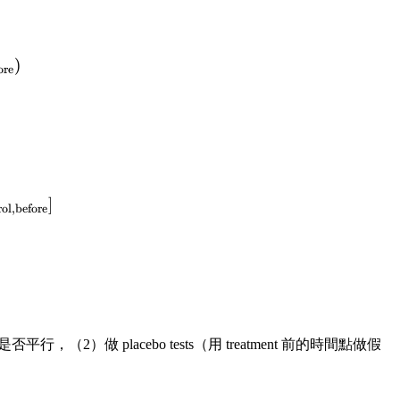
 (\bar{Y}_{\text{treat,after}} - \bar{Y}_{\text{trea
)
ore
} - Y(0)_{\text{treat,before}}] = E[Y(0)_{\text{contro
]
rol,before
rend 是否平行，（2）做 placebo tests（用 treatment 前的時間點做假