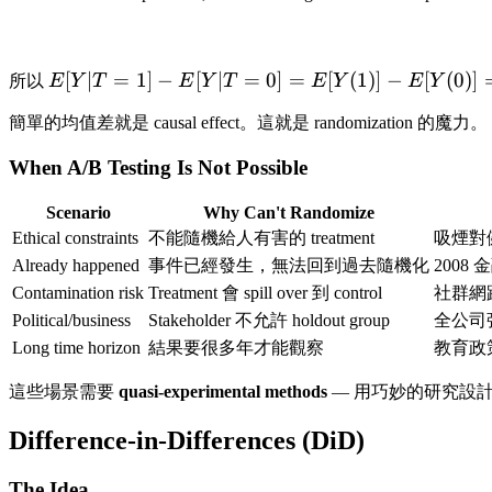
E[Y|T=1] -
[
∣
=
1
]
−
[
∣
=
0
]
=
[
(
1
)]
−
[
(
0
)]
所以
E
Y
T
E
Y
T
E
Y
E
Y
E[Y|T=0] =
簡單的均值差就是 causal effect。這就是 randomization 的魔力。
E[Y(1)] -
E[Y(0)] =
When A/B Testing Is Not Possible
\text{ATE}
Scenario
Why Can't Randomize
Ethical constraints
不能隨機給人有害的 treatment
吸煙對
Already happened
事件已經發生，無法回到過去隨機化
2008
Contamination risk
Treatment 會 spill over 到 control
社群網路的
Political/business
Stakeholder 不允許 holdout group
全公司強
Long time horizon
結果要很多年才能觀察
教育政
這些場景需要
quasi-experimental methods
— 用巧妙的研究設
Difference-in-Differences (DiD)
The Idea