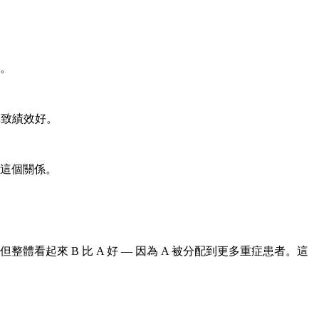
數。
g 導致績效好。
有這個關係。
整體看起來 B 比 A 好 — 因為 A 被分配到更多重症患者。這